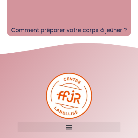
Comment préparer votre corps à jeûner ?
Gestion Des Données