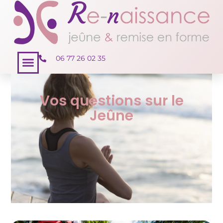
06 77 26 02 35
Séjour Jeûne
Vos questions sur le
Jeûne