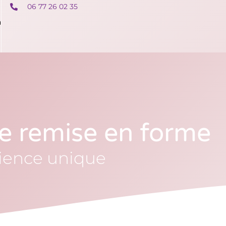
06 77 26 02 35
n
e remise en forme
rience unique