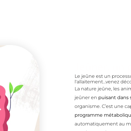
Jeûner, un 
Le jeûne est un process
l'allaitement…venez déco
La nature jeûne, les ani
jeûner en
puisant dans 
organisme. C’est une cap
programme métabolique
automatiquement au mom