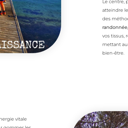
Le centre, 
atteindre 
des méthode
randonnée, 
vos tissus,
mettant au 
bien-être.
nergie vitale
ur gommer les