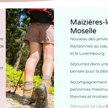
Maizières-
Moselle
re
Nouveau dès janvier
de
Randonnée au cœur 
et le Luxembourg.
Séjournez dans une
et
pensée pour la déte
Accompagnement pe
t
personnes maximum
n
thermes et moments
Découvrir Le Lieu