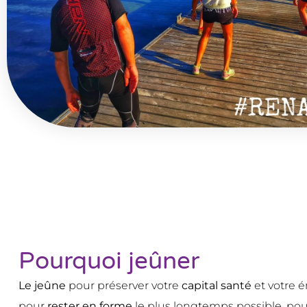
Pourquoi jeûner
Le jeûne
pour préserver votre
capital santé
et votre é
pour
rester en forme
le plus longtemps possible. po