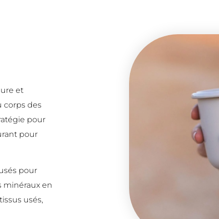
sure et
u corps des
ratégie pour
burant pour
s usés pour
les minéraux en
tissus usés,